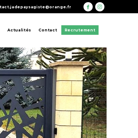
tact.jadepaysagiste@orange.fr
Actualités
Contact
Recrutement